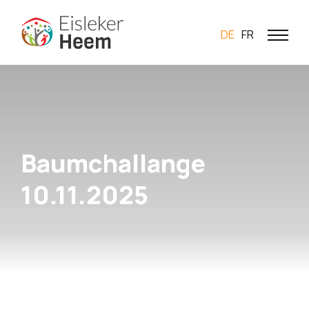
DE
FR
Baumchallange
10.11.2025