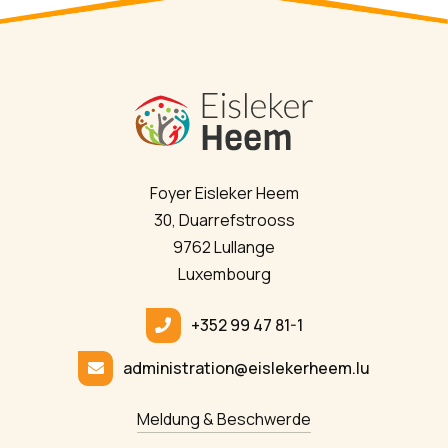
Foyer Eisleker Heem
30, Duarrefstrooss
9762 Lullange
Luxembourg
+352 99 47 81-1
administration@eislekerheem.lu
Meldung & Beschwerde