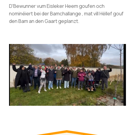
D'Bewunner vum Eisleker Heem goufen och
nominéiert bei der Bamchallange , mat vill Hëllef gouf
den Bam an den Gaart geplanzt.