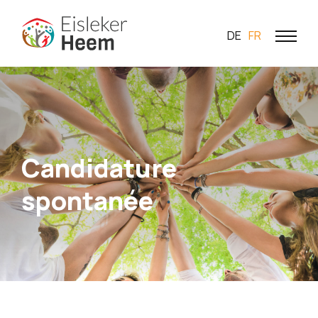
DE
FR
Candidature
spontanée